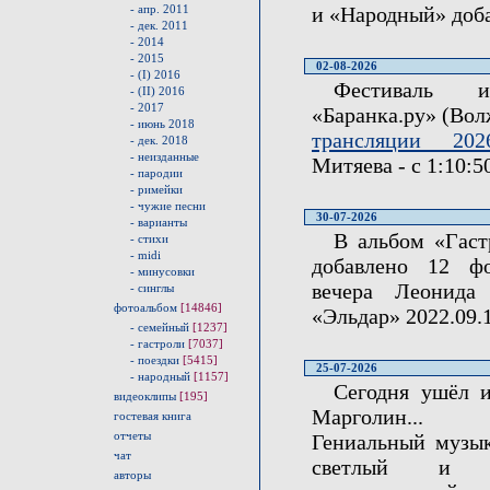
- апр. 2011
и «Народный» доб
- дек. 2011
- 2014
- 2015
02-08-2026
- (I) 2016
Фестиваль 
- (II) 2016
- 2017
«Баранка.ру» (Вол
- июнь 2018
трансляции 2026.
- дек. 2018
- неизданные
Митяева - с 1:10:50
- пародии
- римейки
- чужие песни
30-07-2026
- варианты
В альбом «Гаст
- стихи
- midi
добавлено 12 ф
- минусовки
вечера Леонида
- синглы
фотоальбом
[14846]
«Эльдар» 2022.09.1
- семейный
[1237]
- гастроли
[7037]
- поездки
[5415]
25-07-2026
- народный
[1157]
Сегодня ушёл 
видеоклипы
[195]
Марголин...
гостевая книга
отчеты
Гениальный музык
чат
светлый и до
авторы