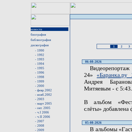
новости
биография
библиография
дискография
1
2
3
- 1990
- 1992
- 1993
06-08-2026
- 1994
Видеорепортаж 
- 1995
- 1996
24»
«Баранка.ру 
- 1998
Андрея Барано
- 1999
- 2000
Митяевым - с 5:43.
- февр.2002
- нояб.2002
- 2003
В альбом «Фест
- март 2005
слёты» добавлена 
- окт. 2005
- ч.I 2006
- ч.II 2006
- 2007
05-08-2026
- 2008
В альбомы «Гас
- 2009