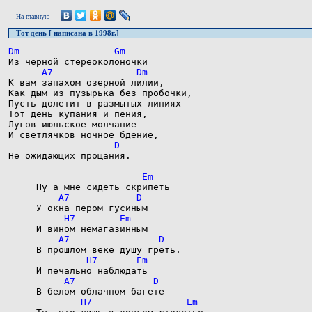
На главную
Тот день [ написана в 1998г.]
К вам запахом озерной лилии,

Как дым из пузырька без пробочки,

Пусть долетит в размытых линиях

Тот день купания и пения,

Лугов июльское молчание

Hе ожидающих прощания.
