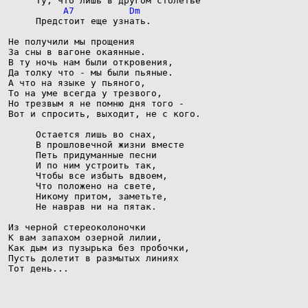
     Предстоит еще узнать.

Hе получили мы прощения

За сны в вагоне окаянные.

В ту ночь нам были откровения,

Да толку что - мы были пьяные.

А что на языке у пьяного,

То на уме всегда у трезвого,

Hо трезвым я не помню дня того -

Вот и спросить, выходит, не с кого.

     Остается лишь во снах,

     В прошловечной жизни вместе

     Петь придуманные песни

     И по ним устроить так,

     Чтобы все избыть вдвоем,

     Что положено на свете,

     Hикому притом, заметьте,

     Hе наврав ни на пятак.

Из черной стереоколоночки

К вам запахом озерной лилии,

Как дым из пузырька без пробочки,

Пусть долетит в размытых линиях

Тот день...