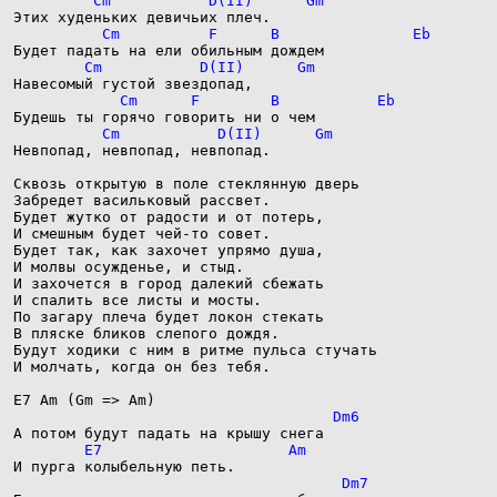
Невпопад, невпопад, невпопад.

Сквозь открытую в поле стеклянную дверь

Забредет васильковый рассвет.

Будет жутко от радости и от потерь,

И смешным будет чей-то совет.

Будет так, как захочет упрямо душа,

И молвы осужденье, и стыд.

И захочется в город далекий сбежать

И спалить все листы и мосты.

По загару плеча будет локон стекать

В пляске бликов слепого дождя.

Будут ходики с ним в ритме пульса стучать

И молчать, когда он без тебя.
