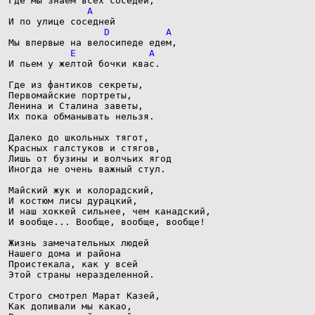
И пьем у желтой бочки квас.

Где из фантиков секреты,

Первомайские портреты,

Ленина и Сталина заветы,

Их пока обманывать нельзя.

Далеко до школьных тягот,

Красных галстуков и стягов,

Лишь от бузины и волчьих ягод

Иногда не очень важный стул.

Майский жук и колорадский,

И костюм лисы дурацкий,

И наш хоккей сильнее, чем канадский,

И вообще... Вообще, вообще, вообще!

Жизнь замечательных людей

Нашего дома и района

Проистекала, как у всей

Этой страны неразделенной.

Строго смотрел Марат Казей,

Как допивали мы какао,
