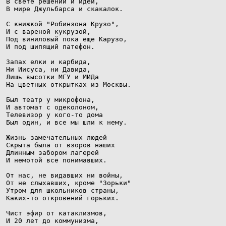
В свете решений и идей,

В мире Джульбарса и скакалок.

С книжкой "Робинзона Крузо",

И с вареной кукрузой,

Под виниловый пока еще Карузо,

И под шипящий патефон.

Запах елки и карбида,

Ни Иисуса, ни Давида,

Лишь высотки МГУ и МИДа

На цветных открытках из Москвы.

Был театр у микрофона,

И автомат с одеколоном,

Телевизор у кого-то дома

Был один, и все мы шли к нему.

Жизнь замечательных людей

Скрыта была от взоров наших

Длинным забором лагерей

И немотой все понимавших.

От нас, не видавших ни войны,

От не слыхавших, кроме "Зорьки"

Утром для школьников страны,

Каких-то откровений горьких.

Чист эфир от катаклизмов,

И 20 лет до коммунизма,
