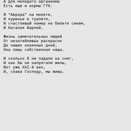
А для молодого организма

Есть еще и нормы ГТО.

И "Аврора" на монете,

И куренье в туалете,

И счастливый номер на билете синем,

И Наталия Варлей.

Жизнь замечательных людей

От незатейливых раскрасок

До наших окаянных дней,

Она лишь собственная наша.

И сколько б ни падали на снег,

И как бы не напрягали жилы,

Вот уже XXI-й век,

И, слава Господу, мы живы.