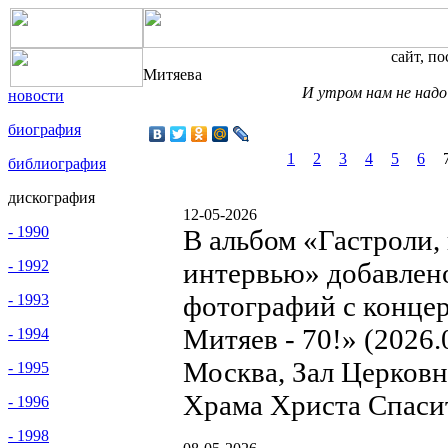
сайт, п
Митяева
И утром нам не надо
новости
биография
1
2
3
4
5
6
библиография
дискография
12-05-2026
- 1990
В альбом «Гастроли,
- 1992
интервью» добавлен
фотографий с концер
- 1993
Митяев - 70!» (2026.
- 1994
Москва, Зал Церков
- 1995
Храма Христа Спаси
- 1996
- 1998