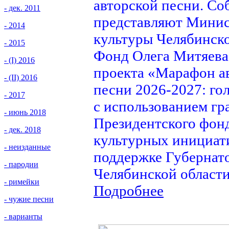
авторской песни. Со
- дек. 2011
представляют Минис
- 2014
культуры Челябинско
- 2015
Фонд Олега Митяева
- (I) 2016
проекта «Марафон а
- (II) 2016
песни 2026-2027: го
- 2017
с использованием гр
- июнь 2018
Президентского фон
- дек. 2018
культурных инициат
- неизданные
поддержке Губернат
- пародии
Челябинской области
- римейки
Подробнее
- чужие песни
- варианты