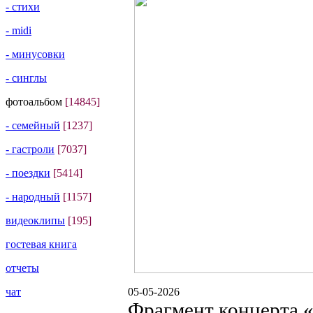
- стихи
- midi
- минусовки
- синглы
фотоальбом
[14845]
- семейный
[1237]
- гастроли
[7037]
- поездки
[5414]
- народный
[1157]
видеоклипы
[195]
гостевая книга
отчеты
чат
05-05-2026
Фрагмент концерта 