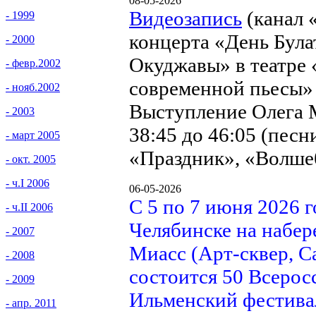
08-05-2026
Видеозапись
(канал 
- 1999
концерта «День Була
- 2000
Окуджавы» в театре
- февр.2002
современной пьесы» 
- нояб.2002
Выступление Олега М
- 2003
38:45 до 46:05 (песн
- март 2005
«Праздник», «Волше
- окт. 2005
- ч.I 2006
06-05-2026
С 5 по 7 июня 2026 г
- ч.II 2006
Челябинске на набе
- 2007
Миасс (Арт-сквер, С
- 2008
состоится 50 Всерос
- 2009
Ильменский фестива
- апр. 2011